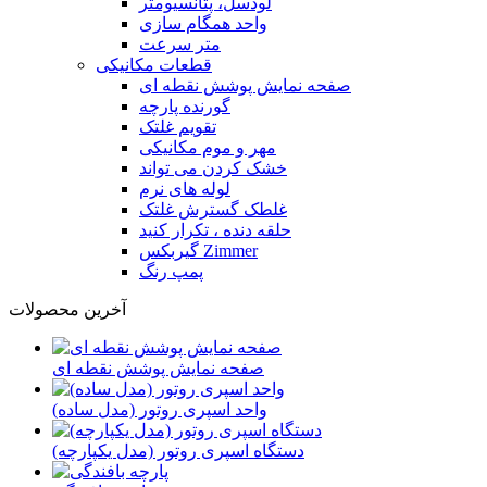
لودسل، پتانسیومتر
واحد همگام سازی
متر سرعت
قطعات مکانیکی
صفحه نمایش پوشش نقطه ای
گورنده پارچه
تقویم غلتک
مهر و موم مکانیکی
خشک کردن می تواند
لوله های نرم
غلطک گسترش غلتک
حلقه دنده ، تکرار کنید
گیربکس Zimmer
پمپ رنگ
آخرین محصولات
صفحه نمایش پوشش نقطه ای
واحد اسپری روتور (مدل ساده)
دستگاه اسپری روتور (مدل یکپارچه)