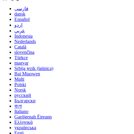
فارسی
dansk
Español
اردو
عربي
Indonesia
Nederlands
Català
slovenčina
Türkçe
magyar
Srbija jezik (latinica)
Bai Miaowen
Malti
Polski
Norsk
русский
Български
বাংলা
Italiano
Gaeilgenah Éireann
Ελληνικά
українська
Eesti