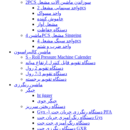
2PCS سوزاندن ماشین آلات مشعل
واحد سینمایی مشعل 2pcs
واحد مسواک
خاموش کننده
مشعل آواز
دستگاه حفاظت
ماشین 4PCS مشعل Singeing
واحد سینگ مشعل 4pcs
واحد ضرب و شتم
ماشین کالیبراسیون
S - Roll Pressure Machine Calender
دستگاه تقویم قابل کنترل ارتفاع میانه
دستگاه تقویم 2 رول
دستگاه تقویم 3-7 رول
دستگاه تقویم برجسته
ماشین رنگرزی
جیگر
ht jigger
جیگر جوی
دستگاه ریختن سرریز
Gyx -} دستگاه رنگرزی جریان جت PFA
دستگاه رنگ آمیزی جریان جت Gys
دستگاه رنگ آمیزی جت جت
دستگاه رنگرزی جت GXR