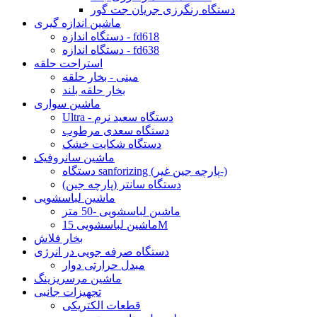
دستگاه رنگرزی جریان جت گور
ماشین اندازه گیری
دستگاه اندازه - fd618
دستگاه اندازه - fd638
استراحت حلقه
مینی - بخار حلقه
بخار حلقه بلند
ماشین سواری
Ultra - دستگاه سعید نرم
دستگاه سعدی مرطوب
دستگاه شکایت خشک
ماشین سانروفیک
دستگاه sanforizing (پارچه جین غیر-)
دستگاه سانتر (پارچه جین)
ماشین لباسشویی
ماشین لباسشویی -50 متر
ماشین لباسشویی 15M
بخار فلاش
دستگاه صرفه جویی در انرژی
مبدل حرارتی دوار
ماشین مرسریزینگ
تجهیزات جانبی
قطعات الکتریکی