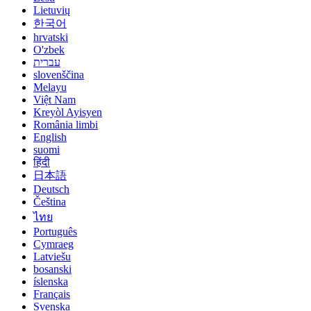
Lietuvių
한국어
hrvatski
O'zbek
עברית
slovenščina
Melayu
Việt Nam
Kreyòl Ayisyen
România limbi
English
suomi
हिंदी
日本語
Deutsch
Čeština
ไทย
Português
Cymraeg
Latviešu
bosanski
íslenska
Français
Svenska